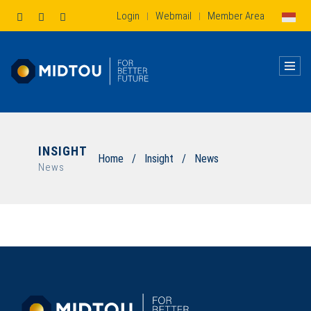
Login
Webmail
Member Area
|
|
INSIGHT
Home
/
Insight
/
News
News