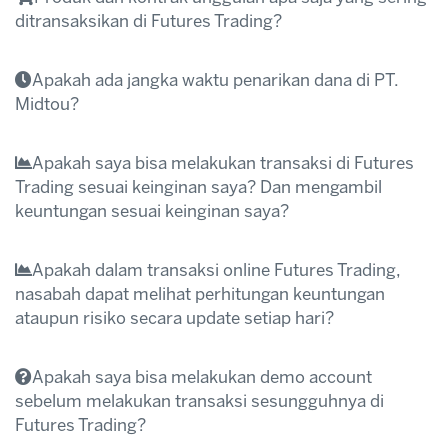
Midtou Aryacom Futures atau klik pengenalan –
ditransaksikan di Futures Trading?
Bank Rekening Terpisah
Apakah ada jangka waktu penarikan dana di PT.
Midtou?
Kontrak Emas / gold (XAU/USD)
Kontrak OIL (CLR)
Apakah saya bisa melakukan transaksi di Futures
Kontrak Index Asia (Hanseng, Nikkei, dan Kospi)
Trading sesuai keinginan saya? Dan mengambil
Kontrak Index USA (DIJindex)
keuntungan sesuai keinginan saya?
Kontrak Major Forex (EUR, GBP, CFH, AUD,
CHF)
Apakah dalam transaksi online Futures Trading,
nasabah dapat melihat perhitungan keuntungan
ataupun risiko secara update setiap hari?
Apakah saya bisa melakukan demo account
sebelum melakukan transaksi sesungguhnya di
Futures Trading?