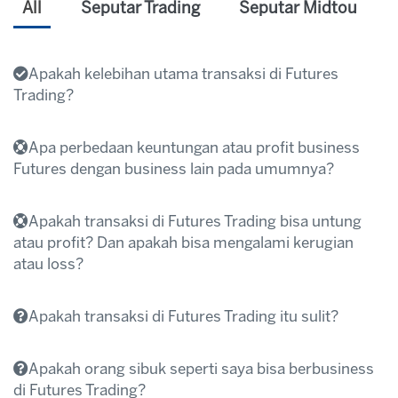
All
Seputar Trading
Seputar Midtou
Apakah kelebihan utama transaksi di Futures
Trading?
Transaksi dapat dilakukan 2 arah yaitu bisa buy
Apa perbedaan keuntungan atau profit business
dahulu atau sell dahulu sehingga saat harga naik
Futures dengan business lain pada umumnya?
ataupun turun kita bisa dapat peluang
Modal untuk transaksi business Trading cukup
keuntungan di transaksi Futures Trading.
kecil namun keuntungannya besar. Sementara di
Apakah transaksi di Futures Trading bisa untung
Jam perdagangan transaksi 24 jam nonstop
business lain jika mau untung besar harus
atau profit? Dan apakah bisa mengalami kerugian
Senin s/d Jum’at
menggunakan modal yang besar juga.
atau loss?
Modal yang dibutuhkan kecil dibandingkan
Di Futures Trading perdagangannya 24 jam
keuntungan yang akan didapat, hal itu
nonstop (senin sampai dengan Jum’at)
Apakah transaksi di Futures Trading itu sulit?
dikarenakan adanya system leverage dalam
sementara di business lain jarang ada yang 24
transaksi Futures Trading.
jam nonstop.
Transaksi open posisi dan liquidasi posisi cepat
Di Futures Trading waktu memperoleh
Apakah orang sibuk seperti saya bisa berbusiness
dan tidak perlu menunggu antrian (Waiting List
keuntungannya cepat hal ini karena pergerakan
di Futures Trading?