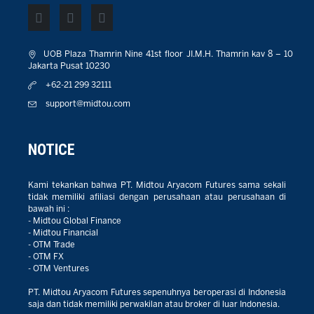
UOB Plaza Thamrin Nine 41st floor JI.M.H. Thamrin kav 8 – 10
Jakarta Pusat 10230
+62-21 299 32111
support@midtou.com
NOTICE
Kami tekankan bahwa PT. Midtou Aryacom Futures sama sekali
tidak memiliki afiliasi dengan perusahaan atau perusahaan di
bawah ini :
- Midtou Global Finance
- Midtou Financial
- OTM Trade
- OTM FX
- OTM Ventures
PT. Midtou Aryacom Futures sepenuhnya beroperasi di Indonesia
saja dan tidak memiliki perwakilan atau broker di luar Indonesia.