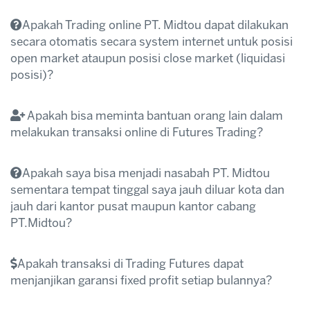
Apakah Trading online PT. Midtou dapat dilakukan
www.midtou.com
secara otomatis secara system internet untuk posisi
open market ataupun posisi close market (liquidasi
posisi)?
Apakah bisa meminta bantuan orang lain dalam
melakukan transaksi online di Futures Trading?
Apakah saya bisa menjadi nasabah PT. Midtou
sementara tempat tinggal saya jauh diluar kota dan
jauh dari kantor pusat maupun kantor cabang
PT.Midtou?
Dimanapun anda tinggal termasuk diluar kota
ataupun diluar negeri anda bisa menjadi
Apakah transaksi di Trading Futures dapat
nasabah PT. Midtou.
menjanjikan garansi fixed profit setiap bulannya?
www.midtou.com
Dengan cara mendaftar / meregistrasi diri anda
secara online di
www.midtou.com
member