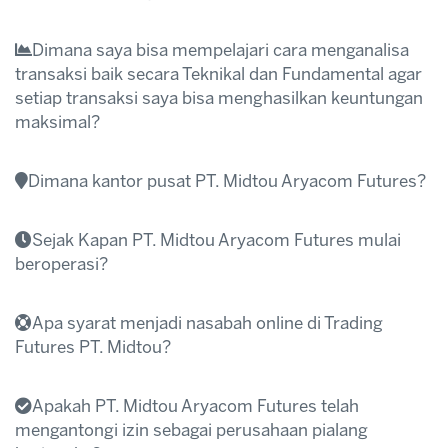
Transaction).
harganya sangat fluktatif dan besar hal ini tentu
Proses penarikan dana keuntungan ataupun
berbeda dengan business perdagangan lainnya
Dimana saya bisa mempelajari cara menganalisa
modal (withdrawal cepat di hari yang sama dan
membutuhkan waktu cukup lama dalam
transaksi baik secara Teknikal dan Fundamental agar
dapat dilakukan setiap hari senin s/d jum’at.
memperoleh keuntungan.
setiap transaksi saya bisa menghasilkan keuntungan
Transaksi dapat dilakukan secara online
maksimal?
menggunakan handphone atau laptop
dimanapun dengan fasilitas internet
Dimana kantor pusat PT. Midtou Aryacom Futures?
www.midtou.com
Sejak Kapan PT. Midtou Aryacom Futures mulai
beroperasi?
Apa syarat menjadi nasabah online di Trading
www.midtou.com
www.midtou.com
Futures PT. Midtou?
Apakah PT. Midtou Aryacom Futures telah
www.BAPPEBTI.go.id
Usia minimal 21 tahun dan cakap hukum
mengantongi izin sebagai perusahaan pialang