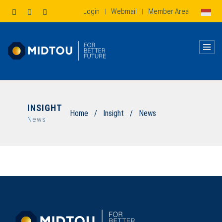
Login
Webmail
Member Area
|
|
INSIGHT
Home
/
Insight
/
News
News