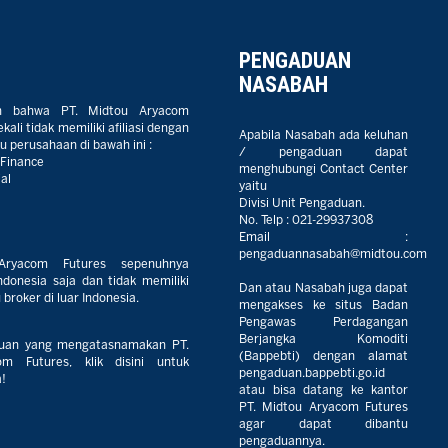
PENGADUAN
NASABAH
n bahwa PT. Midtou Aryacom
ali tidak memiliki afiliasi dengan
Apabila Nasabah ada keluhan
 perusahaan di bawah ini :
/ pengaduan dapat
 Finance
menghubungi Contact Center
al
yaitu
Divisi Unit Pengaduan.
No. Telp :
021-29937308
Email :
pengaduannasabah@midtou.com
Aryacom Futures sepenuhnya
ndonesia saja dan tidak memiliki
Dan atau Nasabah juga dapat
broker di luar Indonesia.
mengakses ke situs Badan
Pengawas Perdagangan
Berjangka Komoditi
uan yang mengatasnamakan PT.
(Bappebti) dengan alamat
m Futures, klik disini untuk
pengaduan.bappebti.go.id
!
atau bisa datang ke kantor
PT. Midtou Aryacom Futures
agar dapat dibantu
pengaduannya.