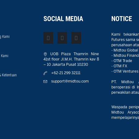
SOCIAL MEDIA
NOTICE
Kami tekanka
g Kami
Futures sama sek
perusahaan atau
- Midtou Global
UOB Plaza Thamrin Nine
 Kami
- Midtou Financi
41st floor JI.M.H. Thamrin kav 8
- OTM Trade
– 10 Jakarta Pusat 10230
- OTM FX
- OTM Ventures
+62-21 299 32111
& Ketentuan
support@midtou.com
PT. Midtou 
beroperasi di I
perwakilan atau 
Waspada penip
Midtou Aryaco
mempelajarinya