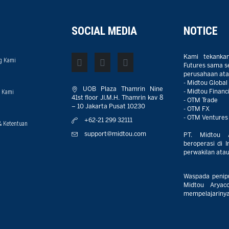
SOCIAL MEDIA
NOTICE
Kami tekanka
g Kami
Futures sama sek
perusahaan atau
- Midtou Global
UOB Plaza Thamrin Nine
 Kami
- Midtou Financi
41st floor JI.M.H. Thamrin kav 8
- OTM Trade
– 10 Jakarta Pusat 10230
- OTM FX
- OTM Ventures
+62-21 299 32111
& Ketentuan
support@midtou.com
PT. Midtou 
beroperasi di I
perwakilan atau 
Waspada penip
Midtou Aryaco
mempelajarinya