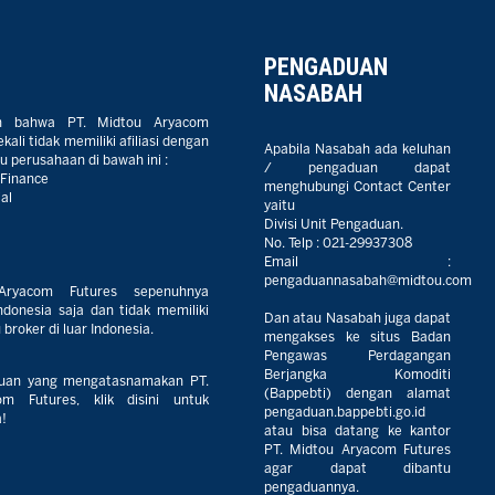
PENGADUAN
NASABAH
n bahwa PT. Midtou Aryacom
ali tidak memiliki afiliasi dengan
Apabila Nasabah ada keluhan
 perusahaan di bawah ini :
/ pengaduan dapat
 Finance
menghubungi Contact Center
al
yaitu
Divisi Unit Pengaduan.
No. Telp :
021-29937308
Email :
pengaduannasabah@midtou.com
Aryacom Futures sepenuhnya
ndonesia saja dan tidak memiliki
Dan atau Nasabah juga dapat
broker di luar Indonesia.
mengakses ke situs Badan
Pengawas Perdagangan
Berjangka Komoditi
uan yang mengatasnamakan PT.
(Bappebti) dengan alamat
m Futures, klik disini untuk
pengaduan.bappebti.go.id
!
atau bisa datang ke kantor
PT. Midtou Aryacom Futures
agar dapat dibantu
pengaduannya.