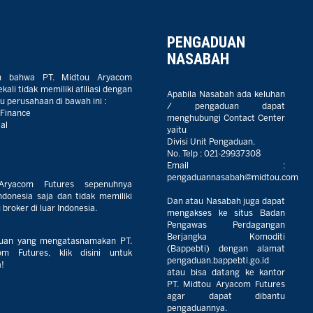
PENGADUAN
NASABAH
n bahwa PT. Midtou Aryacom
ali tidak memiliki afiliasi dengan
Apabila Nasabah ada keluhan
 perusahaan di bawah ini :
/ pengaduan dapat
 Finance
menghubungi Contact Center
al
yaitu
Divisi Unit Pengaduan.
No. Telp :
021-29937308
Email :
pengaduannasabah@midtou.com
Aryacom Futures sepenuhnya
ndonesia saja dan tidak memiliki
Dan atau Nasabah juga dapat
broker di luar Indonesia.
mengakses ke situs Badan
Pengawas Perdagangan
Berjangka Komoditi
uan yang mengatasnamakan PT.
(Bappebti) dengan alamat
m Futures, klik disini untuk
pengaduan.bappebti.go.id
!
atau bisa datang ke kantor
PT. Midtou Aryacom Futures
agar dapat dibantu
pengaduannya.