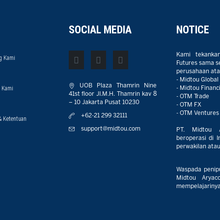
SOCIAL MEDIA
NOTICE
Kami tekanka
g Kami
Futures sama sek
perusahaan atau
- Midtou Global
UOB Plaza Thamrin Nine
 Kami
- Midtou Financi
41st floor JI.M.H. Thamrin kav 8
- OTM Trade
– 10 Jakarta Pusat 10230
- OTM FX
- OTM Ventures
+62-21 299 32111
& Ketentuan
support@midtou.com
PT. Midtou 
beroperasi di I
perwakilan atau 
Waspada penip
Midtou Aryaco
mempelajarinya