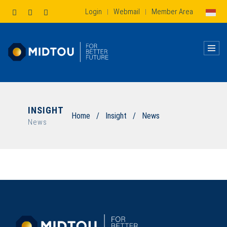
Login
Webmail
Member Area
|
|
INSIGHT
Home
/
Insight
/
News
News