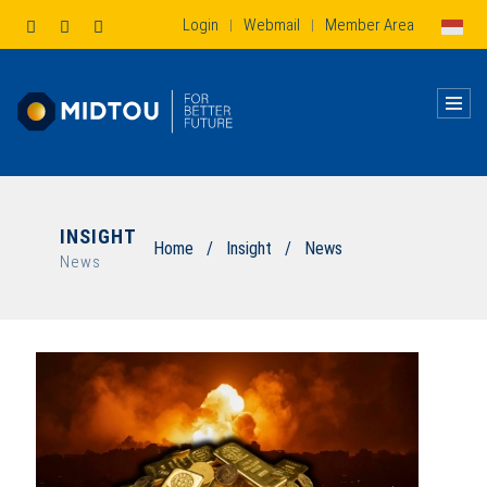
Login
Webmail
Member Area
|
|
INSIGHT
Home
/
Insight
/
News
News