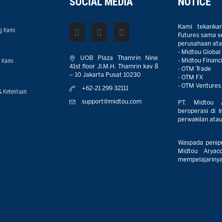
SOCIAL MEDIA
NOTICE
Kami tekanka
g Kami
Futures sama sek
perusahaan atau
- Midtou Global
UOB Plaza Thamrin Nine
 Kami
- Midtou Financi
41st floor JI.M.H. Thamrin kav 8
- OTM Trade
– 10 Jakarta Pusat 10230
- OTM FX
- OTM Ventures
+62-21 299 32111
& Ketentuan
support@midtou.com
PT. Midtou 
beroperasi di I
perwakilan atau 
Waspada penip
Midtou Aryaco
mempelajarinya