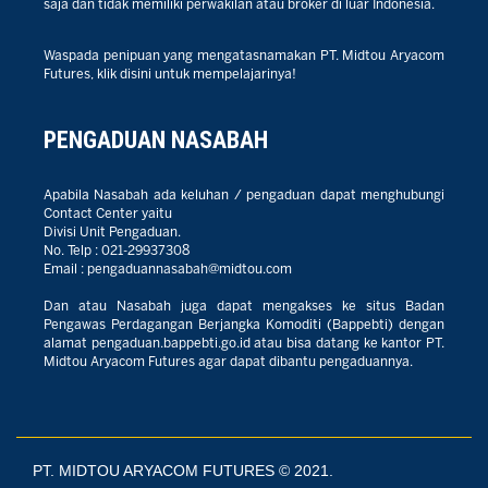
saja dan tidak memiliki perwakilan atau broker di luar Indonesia.
Waspada penipuan yang mengatasnamakan PT. Midtou Aryacom
Futures, klik disini untuk mempelajarinya!
PENGADUAN NASABAH
Apabila Nasabah ada keluhan / pengaduan dapat menghubungi
Contact Center yaitu
Divisi Unit Pengaduan.
No. Telp :
021-29937308
Email :
pengaduannasabah@midtou.com
Dan atau Nasabah juga dapat mengakses ke situs Badan
Pengawas Perdagangan Berjangka Komoditi (Bappebti) dengan
alamat
pengaduan.bappebti.go.id
atau bisa datang ke kantor PT.
Midtou Aryacom Futures agar dapat dibantu pengaduannya.
PT. MIDTOU ARYACOM FUTURES © 2021.