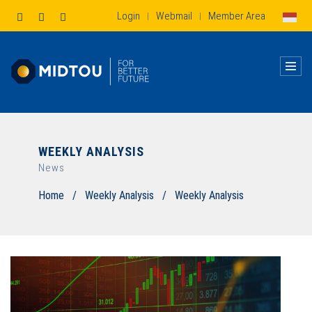
Login
Webmail
Member Area
|
|
WEEKLY ANALYSIS
News
Home
/
Weekly Analysis
/
Weekly Analysis