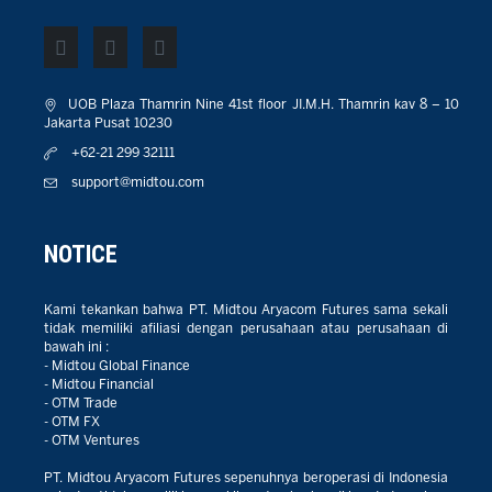
UOB Plaza Thamrin Nine 41st floor JI.M.H. Thamrin kav 8 – 10
Jakarta Pusat 10230
+62-21 299 32111
support@midtou.com
NOTICE
Kami tekankan bahwa PT. Midtou Aryacom Futures sama sekali
tidak memiliki afiliasi dengan perusahaan atau perusahaan di
bawah ini :
- Midtou Global Finance
- Midtou Financial
- OTM Trade
- OTM FX
- OTM Ventures
PT. Midtou Aryacom Futures sepenuhnya beroperasi di Indonesia