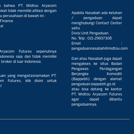
n bahwa PT. Midtou Aryacom
ali tidak memiliki afiliasi dengan
Apabila Nasabah ada keluhan
 perusahaan di bawah ini :
/ pengaduan dapat
 Finance
menghubungi Contact Center
al
yaitu
Divisi Unit Pengaduan.
No. Telp :
021-29937308
Email :
pengaduannasabah@midtou.com
Aryacom Futures sepenuhnya
ndonesia saja dan tidak memiliki
Dan atau Nasabah juga dapat
broker di luar Indonesia.
mengakses ke situs Badan
Pengawas Perdagangan
Berjangka Komoditi
uan yang mengatasnamakan PT.
(Bappebti) dengan alamat
m Futures, klik disini untuk
pengaduan.bappebti.go.id
!
atau bisa datang ke kantor
PT. Midtou Aryacom Futures
agar dapat dibantu
pengaduannya.