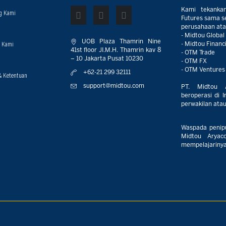
Kami tekanka
g Kami
Futures sama sek
perusahaan atau
- Midtou Global
UOB Plaza Thamrin Nine
 Kami
- Midtou Financi
41st floor JI.M.H. Thamrin kav 8
- OTM Trade
– 10 Jakarta Pusat 10230
- OTM FX
- OTM Ventures
+62-21 299 32111
& Ketentuan
support@midtou.com
PT. Midtou 
beroperasi di I
perwakilan atau 
Waspada penip
Midtou Aryaco
mempelajarinya