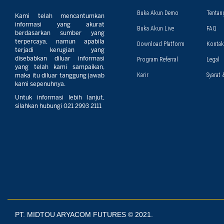
Buka Akun Demo
Tentan
Kami telah mencantumkan
informasi yang akurat
Buka Akun Live
FAQ
berdasarkan sumber yang
terpercaya, namun apabila
Download Platform
Kontak
terjadi kerugian yang
disebabkan diluar informasi
Program Referral
Legal
yang telah kami sampaikan,
Karir
Syarat 
maka itu diluar tanggung jawab
kami sepenuhnya.
Untuk informasi lebih lanjut,
silahkan hubungi 021 2993 2111
PT. MIDTOU ARYACOM FUTURES © 2021.