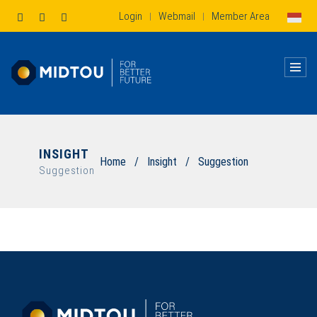
Login
Webmail
Member Area
|
|
INSIGHT
Home
/
Insight
/
Suggestion
Suggestion