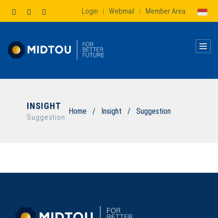
Login
Webmail
Member Area
|
|
INSIGHT
Home
/
Insight
/
Suggestion
Suggestion