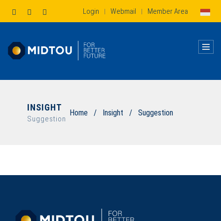
Login
Webmail
Member Area
|
|
INSIGHT
Home
/
Insight
/
Suggestion
Suggestion