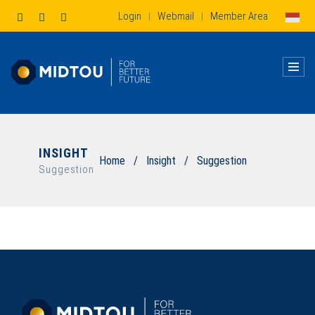
Login
Webmail
Member Area
|
|
INSIGHT
Home
/
Insight
/
Suggestion
Suggestion