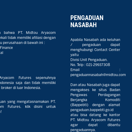
PENGADUAN
NASABAH
n bahwa PT. Midtou Aryacom
ali tidak memiliki afiliasi dengan
Apabila Nasabah ada keluhan
 perusahaan di bawah ini :
/ pengaduan dapat
 Finance
menghubungi Contact Center
al
yaitu
Divisi Unit Pengaduan.
No. Telp :
021-29937308
Email :
pengaduannasabah@midtou.com
Aryacom Futures sepenuhnya
ndonesia saja dan tidak memiliki
Dan atau Nasabah juga dapat
broker di luar Indonesia.
mengakses ke situs Badan
Pengawas Perdagangan
Berjangka Komoditi
uan yang mengatasnamakan PT.
(Bappebti) dengan alamat
m Futures, klik disini untuk
pengaduan.bappebti.go.id
!
atau bisa datang ke kantor
PT. Midtou Aryacom Futures
agar dapat dibantu
pengaduannya.