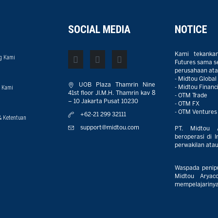
SOCIAL MEDIA
NOTICE
Kami tekanka
g Kami
Futures sama sek
perusahaan atau
- Midtou Global
UOB Plaza Thamrin Nine
 Kami
- Midtou Financi
41st floor JI.M.H. Thamrin kav 8
- OTM Trade
– 10 Jakarta Pusat 10230
- OTM FX
- OTM Ventures
+62-21 299 32111
& Ketentuan
support@midtou.com
PT. Midtou 
beroperasi di I
perwakilan atau 
Waspada penip
Midtou Aryaco
mempelajarinya