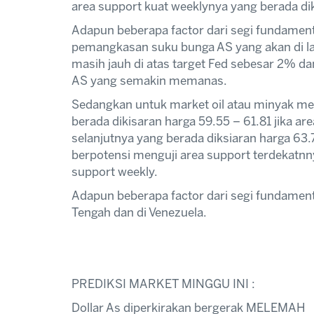
area support kuat weeklynya yang berada di
Adapun beberapa factor dari segi fundame
pemangkasan suku bunga AS yang akan di lak
masih jauh di atas target Fed sebesar 2% dan
AS yang semakin memanas.
Sedangkan untuk market oil atau minyak men
berada dikisaran harga 59.55 – 61.81 jika ar
selanjutnya yang berada diksiaran harga 63.7
berpotensi menguji area support terdekatnn
support weekly.
Adapun beberapa factor dari segi fundamen
Tengah dan di Venezuela.
PREDIKSI MARKET MINGGU INI :
Dollar As diperkirakan bergerak MELEMAH