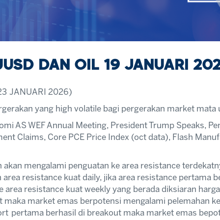
SD DAN OIL 19 JANUARI 20
23 JANUARI 2026)
rgerakan yang high volatile bagi pergerakan market mat
onomi AS WEF Annual Meeting, President Trump Speaks, Pe
ent Claims, Core PCE Price Index (oct data), Flash Manuf
akan mengalami penguatan ke area resistance terdekatn
rea resistance kuat daily, jika area resistance pertama 
e area resistance kuat weekly yang berada diksiaran harg
kout maka market emas berpotensi mengalami pelemahan ke
ort pertama berhasil di breakout maka market emas bepot