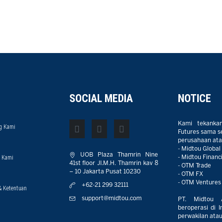
SOCIAL MEDIA
NOTICE
Kami tekanka
g Kami
Futures sama sek
perusahaan atau
- Midtou Global
UOB Plaza Thamrin Nine
 Kami
- Midtou Financi
41st floor JI.M.H. Thamrin kav 8
- OTM Trade
– 10 Jakarta Pusat 10230
- OTM FX
- OTM Ventures
+62-21 299 32111
& Ketentuan
support@midtou.com
PT. Midtou 
beroperasi di I
perwakilan atau 