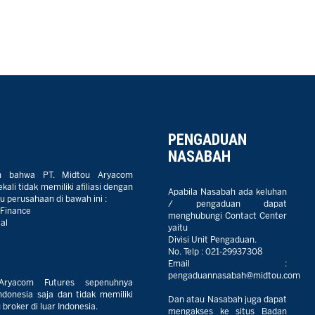
PENGADUAN
NASABAH
n bahwa PT. Midtou Aryacom
ali tidak memiliki afiliasi dengan
Apabila Nasabah ada keluhan
 perusahaan di bawah ini :
/ pengaduan dapat
 Finance
menghubungi Contact Center
al
yaitu
Divisi Unit Pengaduan.
No. Telp :
021-29937308
Email :
pengaduannasabah@midtou.com
Aryacom Futures sepenuhnya
ndonesia saja dan tidak memiliki
Dan atau Nasabah juga dapat
broker di luar Indonesia.
mengakses ke situs Badan