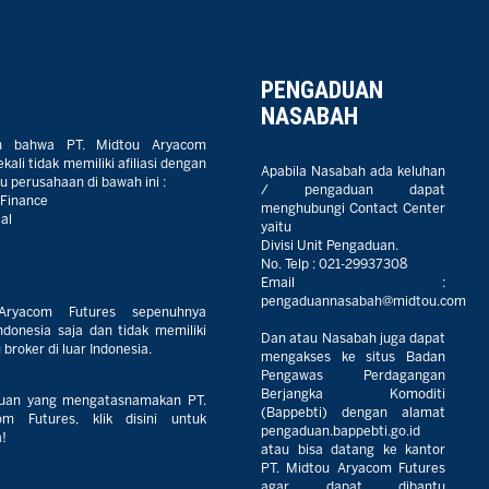
PENGADUAN
NASABAH
n bahwa PT. Midtou Aryacom
ali tidak memiliki afiliasi dengan
Apabila Nasabah ada keluhan
 perusahaan di bawah ini :
/ pengaduan dapat
 Finance
menghubungi Contact Center
al
yaitu
Divisi Unit Pengaduan.
No. Telp :
021-29937308
Email :
pengaduannasabah@midtou.com
Aryacom Futures sepenuhnya
ndonesia saja dan tidak memiliki
Dan atau Nasabah juga dapat
broker di luar Indonesia.
mengakses ke situs Badan
Pengawas Perdagangan
Berjangka Komoditi
uan yang mengatasnamakan PT.
(Bappebti) dengan alamat
m Futures, klik disini untuk
pengaduan.bappebti.go.id
!
atau bisa datang ke kantor
PT. Midtou Aryacom Futures
agar dapat dibantu