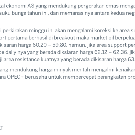
tal ekonomi AS yang mendukung pergerakan emas mengala
uku bunga tahun ini, dan memanas nya antara kedua nega
 perkirakan minggu ini akan mengalami koreksi ke area s
port pertama berhasil di breakout maka market oil berpel
kisaran harga 60.20 – 59.80. namun, jika area support pe
e daily nya yang berada diksiaran harga 62.12 – 62.36. jik
 area resistance kuatnya yang berada dikisaran harga 63.
yang mendukung harga minyak mentah mengalmi kenaikan
ara OPEC+ berusaha untuk mempercepat peningkatan prod
AT