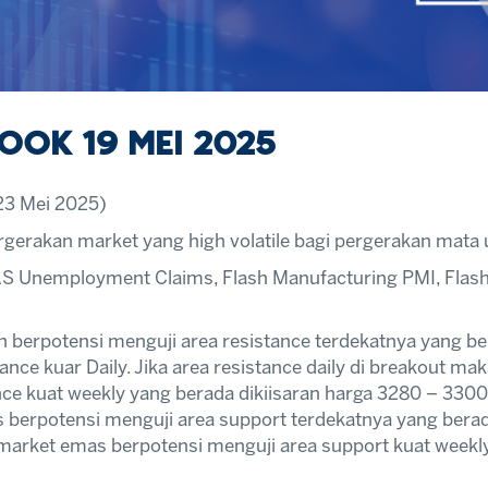
OK 19 MEI 2025
3 Mei 2025)
rgerakan market yang high volatile bagi pergerakan mat
 AS Unemployment Claims, Flash Manufacturing PMI, Flash
 berpotensi menguji area resistance terdekatnya yang be
nce kuar Daily. Jika area resistance daily di breakout 
ce kuat weekly yang berada dikiisaran harga 3280 – 3300
 berpotensi menguji area support terdekatnya yang berada
market emas berpotensi menguji area support kuat weekly