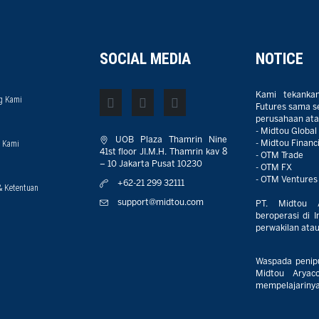
SOCIAL MEDIA
NOTICE
Kami tekanka
g Kami
Futures sama sek
perusahaan atau
- Midtou Global
UOB Plaza Thamrin Nine
 Kami
- Midtou Financi
41st floor JI.M.H. Thamrin kav 8
- OTM Trade
– 10 Jakarta Pusat 10230
- OTM FX
- OTM Ventures
+62-21 299 32111
& Ketentuan
support@midtou.com
PT. Midtou 
beroperasi di I
perwakilan atau 
Waspada penip
Midtou Aryaco
mempelajarinya