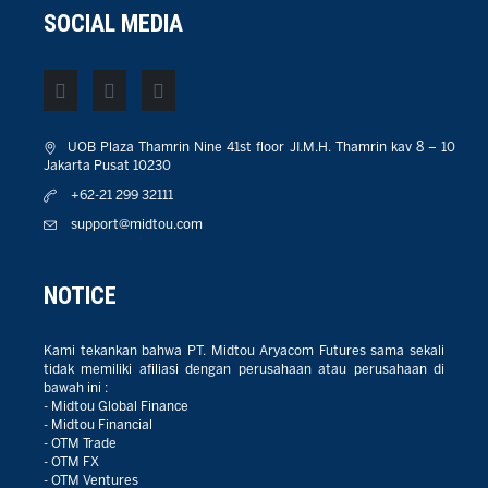
SOCIAL MEDIA
UOB Plaza Thamrin Nine 41st floor JI.M.H. Thamrin kav 8 – 10
Jakarta Pusat 10230
+62-21 299 32111
support@midtou.com
NOTICE
Kami tekankan bahwa PT. Midtou Aryacom Futures sama sekali
tidak memiliki afiliasi dengan perusahaan atau perusahaan di
bawah ini :
- Midtou Global Finance
- Midtou Financial
- OTM Trade
- OTM FX
- OTM Ventures