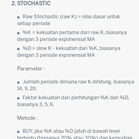
STOCHASTIC
Raw Stochastic (raw K) = nilai dasar untuk
setiap periode
%K = kekuatan pertama dari raw K, biasanya
dengan 3 periode exponensial MA
%D = slow K - kekuatan dari %K, biasanya
dengan 3 periode exponensial MA
Parameter :
Jumlah periode dimana raw K dihitung, biasanya
14, 9, 20.
Faktor kekuatan dari perhitungan %K dan %D,
biasanya 3, 5, 6.
Metode :
BUY, jika %K atau %D jatuh di bawah level
tertentu (biasanya 20% atau 30%) dan kemudian