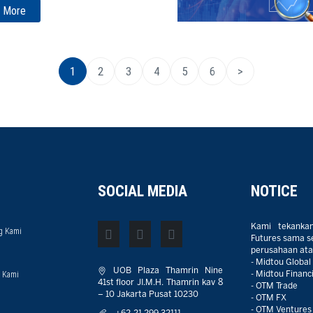
 More
1
2
3
4
5
6
>
SOCIAL MEDIA
NOTICE
Kami tekanka
g Kami
Futures sama sek
perusahaan atau
- Midtou Global
UOB Plaza Thamrin Nine
 Kami
- Midtou Financi
41st floor JI.M.H. Thamrin kav 8
- OTM Trade
– 10 Jakarta Pusat 10230
- OTM FX
- OTM Ventures