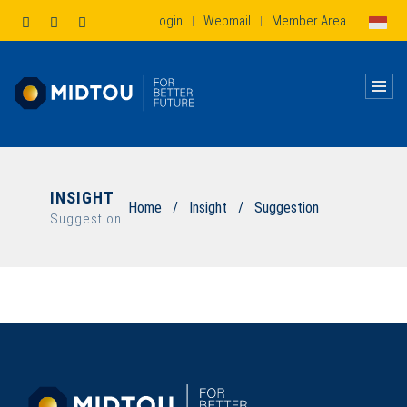
Login
Webmail
Member Area
|
|
INSIGHT
Home
/
Insight
/
Suggestion
Suggestion