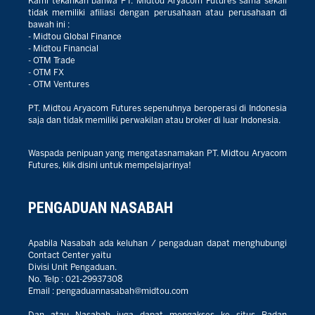
Kami tekankan bahwa PT. Midtou Aryacom Futures sama sekali
tidak memiliki afiliasi dengan perusahaan atau perusahaan di
bawah ini :
- Midtou Global Finance
- Midtou Financial
- OTM Trade
- OTM FX
- OTM Ventures
PT. Midtou Aryacom Futures sepenuhnya beroperasi di Indonesia
saja dan tidak memiliki perwakilan atau broker di luar Indonesia.
Waspada penipuan yang mengatasnamakan PT. Midtou Aryacom
Futures, klik disini untuk mempelajarinya!
PENGADUAN NASABAH
Apabila Nasabah ada keluhan / pengaduan dapat menghubungi
Contact Center yaitu
Divisi Unit Pengaduan.
No. Telp :
021-29937308
Email :
pengaduannasabah@midtou.com