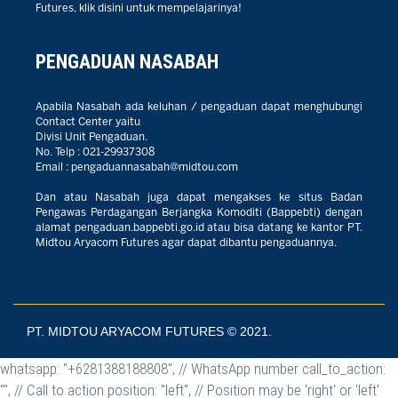
Futures, klik disini untuk mempelajarinya!
PENGADUAN NASABAH
Apabila Nasabah ada keluhan / pengaduan dapat menghubungi
Contact Center yaitu
Divisi Unit Pengaduan.
No. Telp :
021-29937308
Email :
pengaduannasabah@midtou.com
Dan atau Nasabah juga dapat mengakses ke situs Badan
Pengawas Perdagangan Berjangka Komoditi (Bappebti) dengan
alamat
pengaduan.bappebti.go.id
atau bisa datang ke kantor PT.
Midtou Aryacom Futures agar dapat dibantu pengaduannya.
PT. MIDTOU ARYACOM FUTURES © 2021.
whatsapp: "+6281388188808", // WhatsApp number call_to_action:
"", // Call to action position: "left", // Position may be 'right' or 'left'